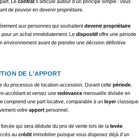
part. Le
contrat
s’articule autour d’un principe simple : vous
ant de pouvoir en devenir propriétaire.
lièrement aux personnes qui souhaitent
devenir propriétaire
s pour un achat immédiatement. Le
dispositif
offre une période
on environnement avant de prendre une décision définitive
TION DE L’APPORT
pe du processus de location-accession. Durant cette
période
,
ire-accédant et versez une
redevance
mensuelle divisée en
ce comprend une part locative, comparable à un
loyer
classique
sivement votre
apport
personnel.
forcée qui sera déduite du prix de vente lors de la
levée
’accès au
crédit
immobilier puisque vous disposez déjà d’un