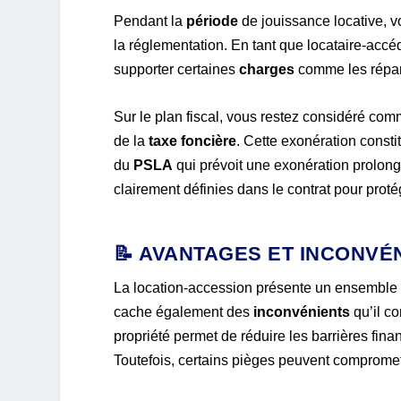
Pendant la
période
de jouissance locative, v
la réglementation. En tant que locataire-accé
supporter certaines
charges
comme les répara
Sur le plan fiscal, vous restez considéré com
de la
taxe foncière
. Cette exonération const
du
PSLA
qui prévoit une exonération prolon
clairement définies dans le contrat pour protége
📝 AVANTAGES ET INCONVÉ
La location-accession présente un ensemble 
cache également des
inconvénients
qu’il co
propriété permet de réduire les barrières financ
Toutefois, certains pièges peuvent compromet