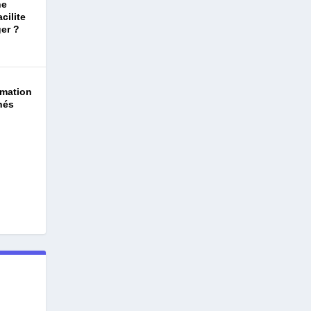
ne
cilite
ger ?
rmation
hés