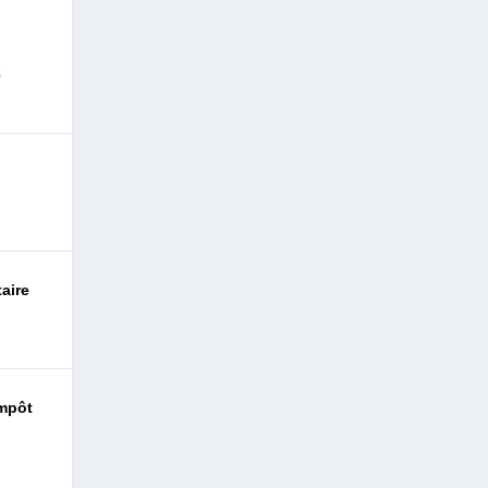
s
aire
impôt