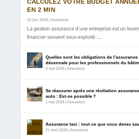
CALCULEZ VOTRE BUDGET ANNUE
EN 2 MIN
URBANWEB : LE SERVICE D’AUTHEN
QU’EST-CE QUE L’OFFRE LBP ACCE
SIGNATURE ÉLECTRONIQUE SIGNAT
AGRIAFFAIRE : UNE PLATEFORME D
MYFONCIA : L’APPLICATION QUI SI
CODE PROMO SPEEDY INDEX : OBTE
BIBLIO INSERM : LA BIBLIOTHÈQUE
DÉCOUVREZ COMMENT LE PORTAIL 
HORAIRES DE LIVRAISON COLISSIM
GG TRAD : L’OUTIL DE TRADUCTIO
15 juin 2026
|
Assurance
13 avril 2026
8 avril 2026
25 mars 2026
5 mars 2026
23 février 2026
5 juillet 2025
30 juin 2025
30 juin 2025
30 juin 2025
29 juin 2025
|
|
|
|
|
|
|
|
Gestion et Finance
|
B2B / Entreprise
Digital
Formation
E-commerce
Digital
Digital
Digital
|
B2B / Entreprise
Immobilier
La gestion assurance d’une entreprise est un levie
financier souvent sous-exploité :...
Quelles sont les obligations de l’assurance
décennale pour les professionnels du bâti
5 mai 2026
|
Assurance
Se réassurer après une résiliation assuranc
auto : Est-ce possible ?
1 mai 2026
|
Assurance
Assurance taxi : tout ce que vous devez sav
21 avril 2026
|
Assurance