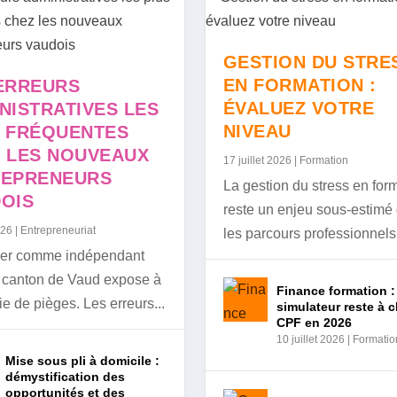
GESTION DU STRE
EN FORMATION :
ERREURS
ÉVALUEZ VOTRE
NISTRATIVES LES
NIVEAU
 FRÉQUENTES
 LES NOUVEAUX
17 juillet 2026
|
Formation
REPRENEURS
La gestion du stress en for
OIS
reste un enjeu sous-estimé
026
|
Entrepreneuriat
les parcours professionnels.
cer comme indépendant
 canton de Vaud expose à
Finance formation :
ie de pièges. Les erreurs...
simulateur reste à 
CPF en 2026
10 juillet 2026
|
Formatio
Mise sous pli à domicile :
démystification des
opportunités et des