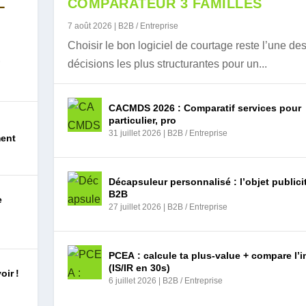
L
COMPARATEUR 3 FAMILLES
TIFICATION DE LA RAT...
SS 24 DE LA BANQUE P...
URIT : SÉCURISER...
ÉDIÉE À L’UNIVERS AG...
MPLIFIE LA GESTION ...
NEZ 200 LIENS P...
 NUMÉRIQUE DE L’INS...
MÉTIER DE ROUEN PEUT ...
O : CONNAÎTRE L...
N PAR EXCELLENC...
7 août 2026
|
B2B / Entreprise
Choisir le bon logiciel de courtage reste l’une de
r
décisions les plus structurantes pour un...
CACMDS 2026 : Comparatif services pour
particulier, pro
31 juillet 2026
|
B2B / Entreprise
ment
Décapsuleur personnalisé : l’objet publicit
B2B
e
27 juillet 2026
|
B2B / Entreprise
PCEA : calcule ta plus-value + compare l’
(IS/IR en 30s)
oir !
6 juillet 2026
|
B2B / Entreprise