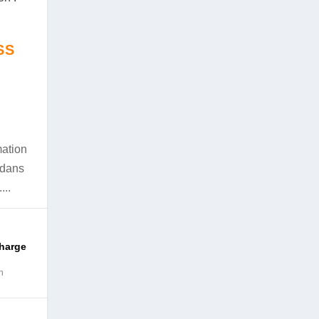
SS
mation
 dans
...
charge
n