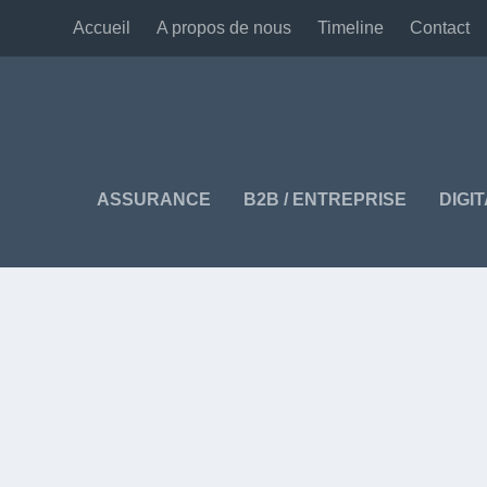
Accueil
A propos de nous
Timeline
Contact
ASSURANCE
B2B / ENTREPRISE
DIGI