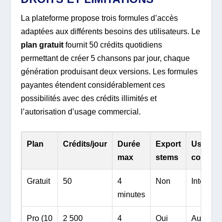
La plateforme propose trois formules d’accès
adaptées aux différents besoins des utilisateurs. Le
plan gratuit
fournit 50 crédits quotidiens
permettant de créer 5 chansons par jour, chaque
génération produisant deux versions. Les formules
payantes étendent considérablement ces
possibilités avec des crédits illimités et
l’autorisation d’usage commercial.
Plan
Crédits/jour
Durée
Export
Usage
max
stems
commer
Gratuit
50
4
Non
Interdit
minutes
Pro (10
2 500
4
Oui
Autorisé