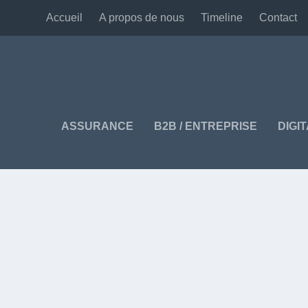
Accueil
A propos de nous
Timeline
Contact
ASSURANCE
B2B / ENTREPRISE
DIGI