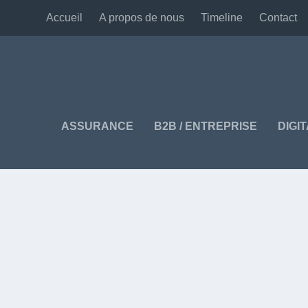
Accueil
A propos de nous
Timeline
Contact
ASSURANCE
B2B / ENTREPRISE
DIGI