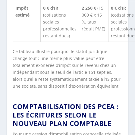
Impôt
0 € d’IR
2 250 €
(15
0 € d’IR
estimé
(cotisations
000 € x 15
(cotisations
sociales
%, taux
sociales
professionnelles
réduit PME)
professionn
restant dues)
restant due
Ce tableau illustre pourquoi le statut juridique
change tout : une même plus-value peut être
totalement exonérée d’impôt sur le revenu chez un
indépendant sous le seuil de l’article 151 septies,
alors qu’elle reste systématiquement taxée a l’IS pour
une société, sans dispositif d’exonération équivalent.
COMPTABILISATION DES PCEA :
LES ÉCRITURES SELON LE
NOUVEAU PLAN COMPTABLE
Pour une cession d’immobilisation corporelle réalisée