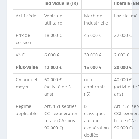
individuelle (IR)
libérale (B
Actif cédé
Véhicule
Machine
Logiciel mét
utilitaire
industrielle
Prix de
18 000 €
45 000 €
22 000 €
cession
VNC
6 000 €
30 000 €
2 000 €
Plus-value
12 000 €
15 000 €
20 000 €
CA annuel
60 000 €
non
40 000 €
moyen
(activité de 6
applicable
(activité de 
ans)
(IS)
ans)
Régime
Art. 151 septies
IS
Art. 151 sep
applicable
CGI, exonération
classique,
CGI, exonér
totale (CA sous
aucune
totale (CA s
90 000 €)
exonération
90 000 €)
dédiée