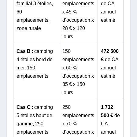
familial 3 étoiles,
emplacements
de CA
60
x 45 %
annuel
emplacements,
d’occupation x
estimé
zone rurale
28 € x 120
jours
Cas B
: camping
150
472 500
4 étoiles bord de
emplacements
€
de CA
mer, 150
x 60 %
annuel
emplacements
d’occupation x
estimé
35 € x 150
jours
Cas C
: camping
250
1 732
5 étoiles haut de
emplacements
500 €
de
gamme, 250
x 70 %
CA
emplacements
d’occupation x
annuel