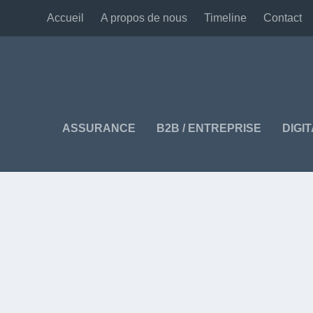
Accueil
A propos de nous
Timeline
Contact
ASSURANCE
B2B / ENTREPRISE
DIGI