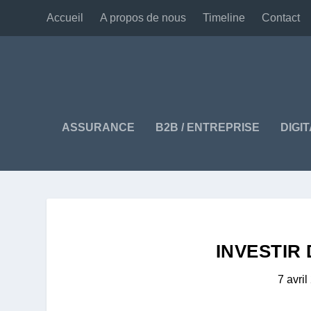
Accueil
A propos de nous
Timeline
Contact
ASSURANCE
B2B / ENTREPRISE
DIGI
INVESTIR
7 avri