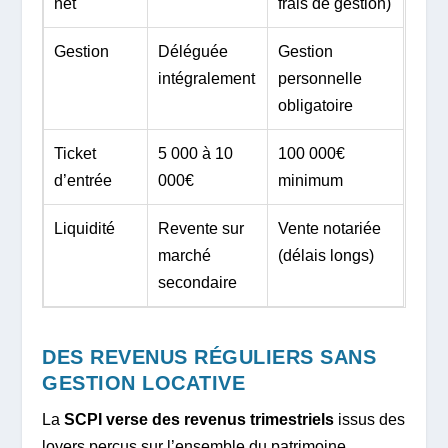
net
frais de gestion)
Gestion
Déléguée
Gestion
intégralement
personnelle
obligatoire
Ticket
5 000 à 10
100 000€
d’entrée
000€
minimum
Liquidité
Revente sur
Vente notariée
marché
(délais longs)
secondaire
DES REVENUS RÉGULIERS SANS
GESTION LOCATIVE
La
SCPI verse des revenus trimestriels
issus des
loyers perçus sur l’ensemble du patrimoine