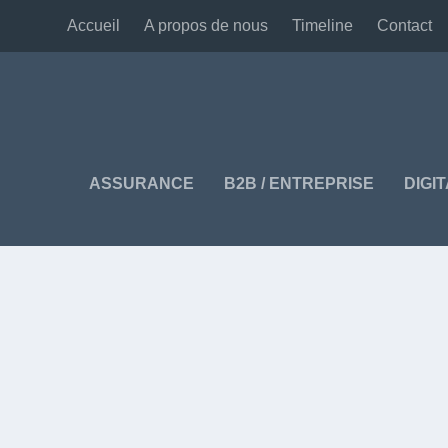
Accueil
A propos de nous
Timeline
Contact
ASSURANCE
B2B / ENTREPRISE
DIGI