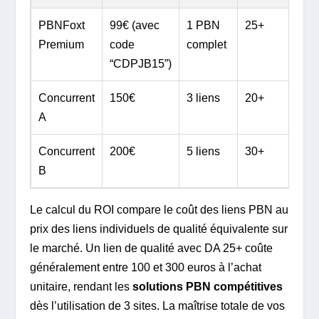
PBNFoxt
99€ (avec
1 PBN
25+
Sup
Premium
code
complet
48h
“CDPJB15”)
Concurrent
150€
3 liens
20+
Ema
A
uni
Concurrent
200€
5 liens
30+
Sup
B
déd
Le calcul du ROI compare le coût des liens PBN au
prix des liens individuels de qualité équivalente sur
le marché. Un lien de qualité avec DA 25+ coûte
généralement entre 100 et 300 euros à l’achat
unitaire, rendant les
solutions PBN compétitives
dès l’utilisation de 3 sites. La maîtrise totale de vos