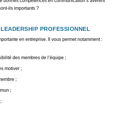
et de bonnes compétences en communication s’avèrent
ont-ils importants ?
 LEADERSHIP PROFESSIONNEL
mportante en entreprise. Il vous permet notamment :
ibilité des membres de l’équipe ;
s motiver ;
membre ;
mmun ;
;