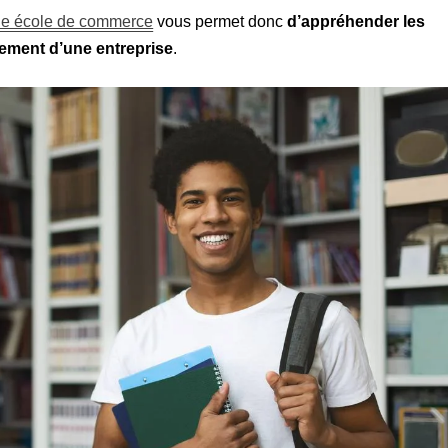
de école de commerce
vous permet donc
d’appréhender les
nement d’une entreprise
.