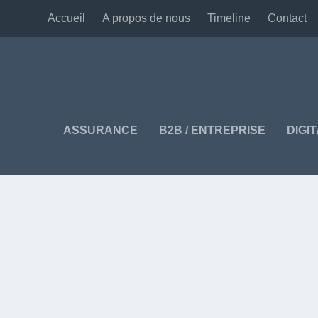
Accueil
A propos de nous
Timeline
Contact
ASSURANCE
B2B / ENTREPRISE
DIGI