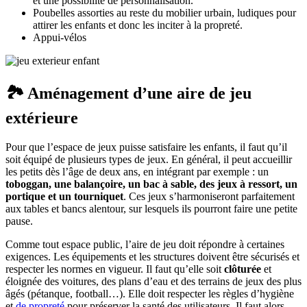
et une possibilité de personnalisation.
Poubelles assorties au reste du mobilier urbain, ludiques pour
attirer les enfants et donc les inciter à la propreté.
Appui-vélos
🏞️ Aménagement d’une aire de jeu
extérieure
Pour que l’espace de jeux puisse satisfaire les enfants, il faut qu’il
soit équipé de plusieurs types de jeux. En général, il peut accueillir
les petits dès l’âge de deux ans, en intégrant par exemple : un
toboggan, une balançoire, un bac à sable, des jeux à ressort, un
portique et un tourniquet
. Ces jeux s’harmoniseront parfaitement
aux tables et bancs alentour, sur lesquels ils pourront faire une petite
pause.
Comme tout espace public, l’aire de jeu doit répondre à certaines
exigences. Les équipements et les structures doivent être sécurisés et
respecter les normes en vigueur. Il faut qu’elle soit
clôturée
et
éloignée des voitures, des plans d’eau et des terrains de jeux des plus
âgés (pétanque, football…). Elle doit respecter les règles d’hygiène
et
de propreté
pour préserver la santé des utilisateurs. Il faut alors