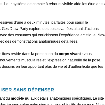
stes. Leur système de compte à rebours visible aide les étudiants 
ssives d’une à deux minutes, parfaites pour saisir le
é
. Ges Draw Party explore des poses variées allant d’actions
 avec des costumes qui enrichissent l’expérience artistique. Ne
ec des démonstrations anatomiques détaillées.
 fixes réside dans la perception du
corps vivant
: vous
-mouvements musculaires et l’expression naturelle de la pose.
dessins en leur apportant plus de vie et d’authenticité que les
ILISER SANS DÉPENSER
lant du
modèle nu
aux détails anatomiques spécifiques. Le site
 des images selon votre niveau et vos objectifs de séance. Vous