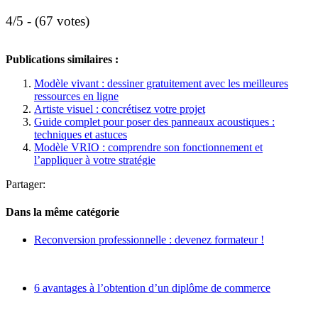
4/5 - (67 votes)
Publications similaires :
Modèle vivant : dessiner gratuitement avec les meilleures
ressources en ligne
Artiste visuel : concrétisez votre projet
Guide complet pour poser des panneaux acoustiques :
techniques et astuces
Modèle VRIO : comprendre son fonctionnement et
l’appliquer à votre stratégie
Partager:
Dans la même catégorie
Reconversion professionnelle : devenez formateur !
6 avantages à l’obtention d’un diplôme de commerce