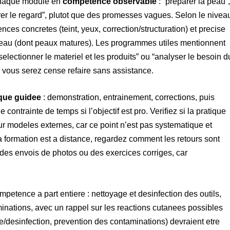
chaque module en
competence observable
: “preparer la peau”
cturer le regard”, plutot que des promesses vagues. Selon le nivea
es concretes (teint, yeux, correction/structuration) et precise
e peau (dont peaux matures). Les programmes utiles mentionnent
lectionner le materiel et les produits” ou “analyser le besoin d
 vous serez cense refaire sans assistance.
ique guidee
: demonstration, entrainement, corrections, puis
contrainte de temps si l’objectif est pro. Verifiez si la pratique
r modeles externes, car ce point n’est pas systematique et
la formation est a distance, regardez comment les retours sont
 des envois de photos ou des exercices corriges, car
petence a part entiere : nettoyage et desinfection des outils,
inations, avec un rappel sur les reactions cutanees possibles
e/desinfection, prevention des contaminations) devraient etre