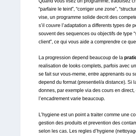
Quand vous lisez un programme, traduisez 
“parfaire le teint”, “corriger une zone”, “stru
vise, un programme solide decrit des competenc
s’il couvre l’adaptation a differents types d
souvent des sequences ou objectifs de type “se
client”, ce qui vous aide a comprendre ce que
La progression depend beaucoup de la
prat
realisation de looks complets, parfois avec une 
se fait sur vous-meme, entre apprenants ou su
depend du format (presentiel/a distance). Si 
donnes, par exemple via des cours en direct,
l’encadrement varie beaucoup.
L’hygiene est un point a traiter comme une com
gestion des produits et prevention des contam
selon les cas. Les regles d’hygiene (nettoyag