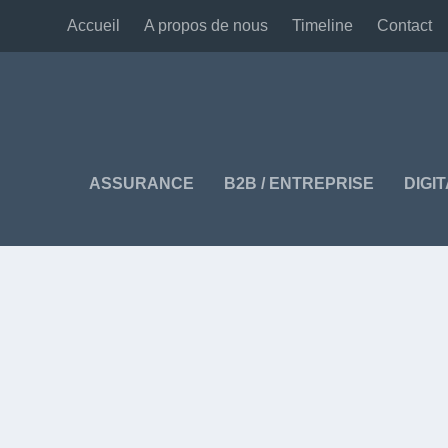
Accueil
A propos de nous
Timeline
Contact
ASSURANCE
B2B / ENTREPRISE
DIGI