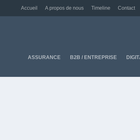
Accueil
A propos de nous
Timeline
Contact
ASSURANCE
B2B / ENTREPRISE
DIGI