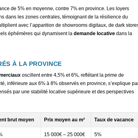
cance de 5% en moyenne, contre 7% en province. Les loyers
 dans les zones centrales, témoignant de la résilience du
iplient avec l’apparition de showrooms digitaux, de dark store
iels éphémères qui dynamisent la
demande locative
dans la
ÉS À LA PROVINCE
merciaux
oscillent entre 4,5% et 6%, reflétant la prime de
lité, inférieure aux 6% à 8% observés en province, s’explique pa
nsés par une stabilité locative supérieure et des perspectives
nt brut moyen
Prix moyen au m²
Taux de vacance
%
15 000€ – 25 000€
5%