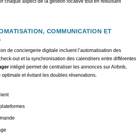
r chaque aspect de la gestion locative tout en réduisant
TOMATISATION, COMMUNICATION ET
S
on de conciergerie digitale incluent l’automatisation des
heck-out et la synchronisation des calendriers entre différentes
ager
intégré permet de centraliser les annonces sur Airbnb,
é optimale et évitant les doubles réservations.
ient
-plateformes
demande
age