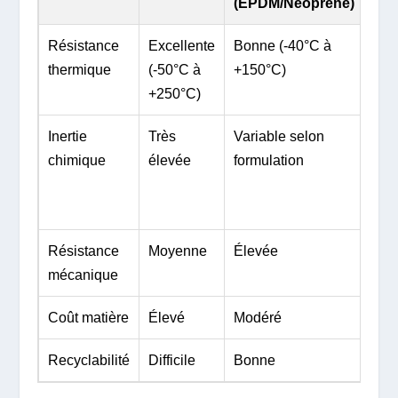
(EPDM/Néoprène)
ép
Résistance
Excellente
Bonne (-40°C à
Mo
thermique
(-50°C à
+150°C)
(-2
+250°C)
+12
Inertie
Très
Variable selon
Bo
chimique
élevée
formulation
dan
cer
mil
Résistance
Moyenne
Élevée
Trè
mécanique
éle
Coût matière
Élevé
Modéré
Var
Recyclabilité
Difficile
Bonne
Lim