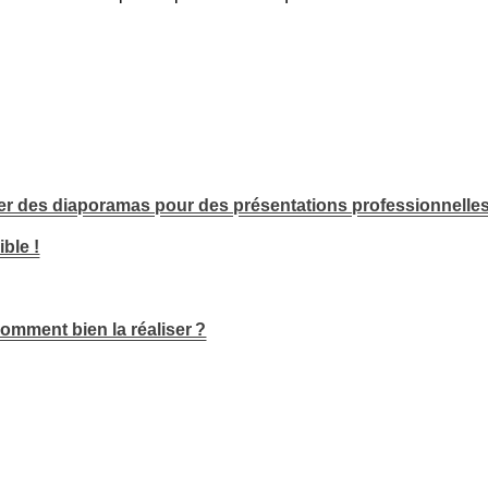
créer des diaporamas pour des présentations professionnelle
ible !
omment bien la réaliser ?