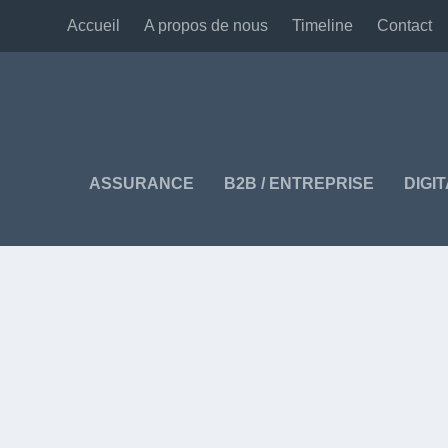
Accueil
A propos de nous
Timeline
Contact
ASSURANCE
B2B / ENTREPRISE
DIGI