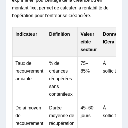
exprimé en pourcentage de la créance ou en
montant fixe, permet de calculer la rentabilité de
l’opération pour l’entreprise créancière.
Indicateur
Définition
Valeur
Donnée
cible
IQera
secteur
Taux de
% de
75–
À
recouvrement
créances
85%
solliciter
amiable
récupérées
sans
contentieux
Délai moyen
Durée
45–60
À
de
moyenne de
jours
solliciter
recouvrement
récupération