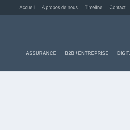
Accueil
A propos de nous
Timeline
Contact
ASSURANCE
B2B / ENTREPRISE
DIGI