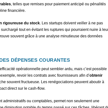
rables
, telles que remises pour paiement anticipé ou pénalités
line financière.
n rigoureuse du stock
. Les startups doivent veiller à ne pas
 surchargé tout en évitant les ruptures qui pourraient nuire à leu
e trouve souvent grâce à une analyse minutieuse des données
 DES DÉPENSES COURANTES
l’efficacité opérationnelle peut sembler ardu, mais c’est possible
xemple, revoir les contrats avec fournisseurs afin d’
obtenir
he souvent fructueuse. Les renégociations peuvent aboutir à
act direct sur le cash-flow.
t administratifs ou comptables, permet non seulement une
e diminution notable du temps passé sur ces tâches, libérant d