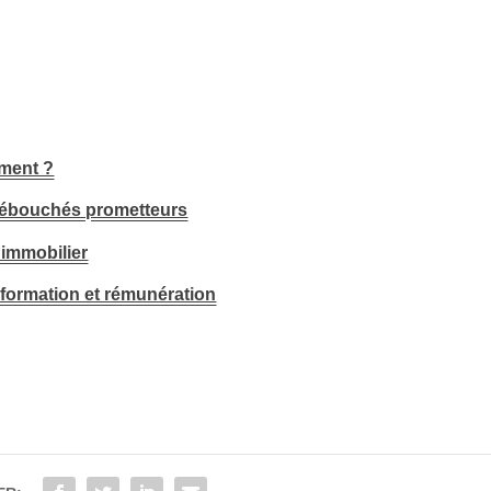
ement ?
t débouchés prometteurs
 immobilier
 formation et rémunération