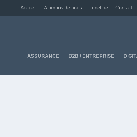
Accueil
A propos de nous
Timeline
Contact
ASSURANCE
B2B / ENTREPRISE
DIGI