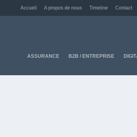
Accueil
A propos de nous
Timeline
Contact
ASSURANCE
B2B / ENTREPRISE
DIGI