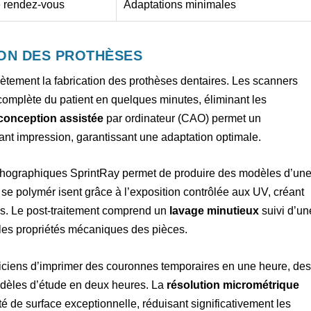
e rendez-vous
Adaptations minimales
ION DES PROTHÈSES
ètement la fabrication des prothèses dentaires. Les scanners
complète du patient en quelques minutes, éliminant les
conception assistée
par ordinateur (CAO) permet un
vant impression, garantissant une adaptation optimale.
lithographiques SprintRay permet de produire des modèles d’un
se polymér isent grâce à l’exposition contrôlée aux UV, créant
les. Le post-traitement comprend un
lavage minutieux
suivi d’un
 les propriétés mécaniques des pièces.
iciens d’imprimer des couronnes temporaires en une heure, de
odèles d’étude en deux heures. La
résolution micrométrique
 de surface exceptionnelle, réduisant significativement les