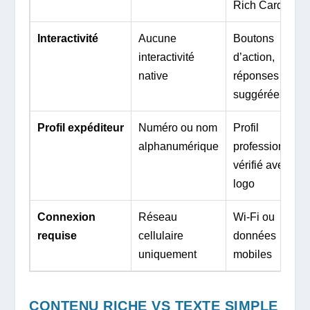
Rich Cards
Interactivité
Aucune
Boutons
interactivité
d’action,
native
réponses
suggérées
Profil expéditeur
Numéro ou nom
Profil
alphanumérique
professionnel
vérifié avec
logo
Connexion
Réseau
Wi-Fi ou
requise
cellulaire
données
uniquement
mobiles
CONTENU RICHE VS TEXTE SIMPLE