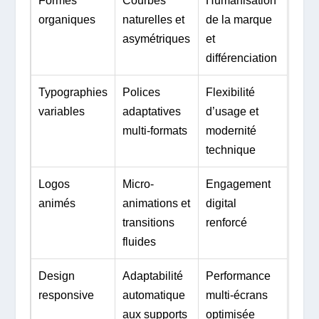
Formes
Courbes
Humanisation
organiques
naturelles et
de la marque
asymétriques
et
différenciation
Typographies
Polices
Flexibilité
variables
adaptatives
d’usage et
multi-formats
modernité
technique
Logos
Micro-
Engagement
animés
animations et
digital
transitions
renforcé
fluides
Design
Adaptabilité
Performance
responsive
automatique
multi-écrans
aux supports
optimisée