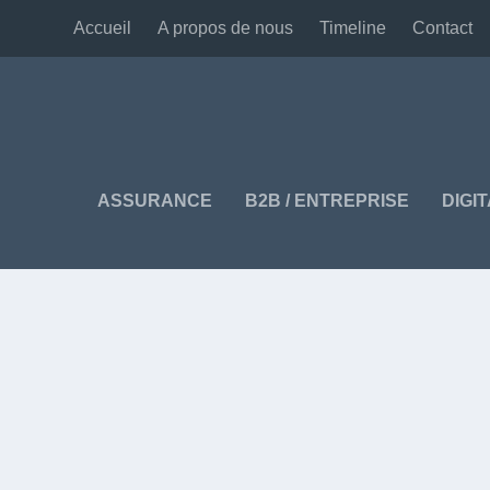
Accueil
A propos de nous
Timeline
Contact
ASSURANCE
B2B / ENTREPRISE
DIGI