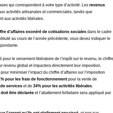
ses qui correspondent à votre type d’activité. Les
revenus
x activités artisanales et commerciales, tandis que
 aux activités libérales.
ffre d’affaires exonéré de cotisations sociales
dans le cadre
é a débuté au cours de l’année précédente, vous devez indiquer le
espondante.
pour le versement libératoire de l’impôt sur le revenu, le chiffr
eur revenu global et impactera directement leur imposition.
pour minimiser l’impact du chiffre d’affaires sur l’imposition
% pour les frais de fonctionnement
pour la vente de
 de services
et de
34% pour les activités libérales
.
s doit être déclarée
et l’abattement forfaitaire sera appliqué par
que l’argent qu’ils ont réellement encaissé
, et non pas