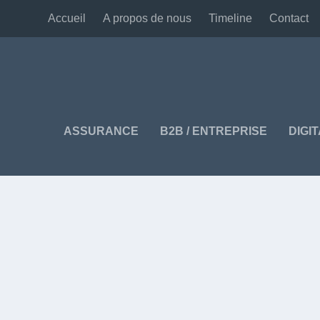
Accueil
A propos de nous
Timeline
Contact
ASSURANCE
B2B / ENTREPRISE
DIGI