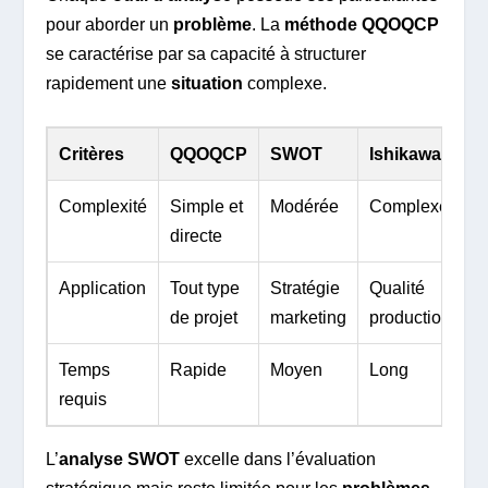
pour aborder un
problème
. La
méthode QQOQCP
se caractérise par sa capacité à structurer
rapidement une
situation
complexe.
Critères
QQOQCP
SWOT
Ishikawa
Complexité
Simple et
Modérée
Complexe
directe
Application
Tout type
Stratégie
Qualité
de projet
marketing
production
Temps
Rapide
Moyen
Long
requis
L’
analyse SWOT
excelle dans l’évaluation