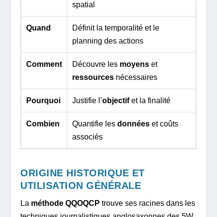
spatial
Quand
Définit la temporalité et le
planning des actions
Comment
Découvre les
moyens
et
ressources
nécessaires
Pourquoi
Justifie l’
objectif
et la finalité
Combien
Quantifie les
données
et coûts
associés
ORIGINE HISTORIQUE ET
UTILISATION GÉNÉRALE
La
méthode QQOQCP
trouve ses racines dans les
techniques journalistiques anglosaxonnes des 5W