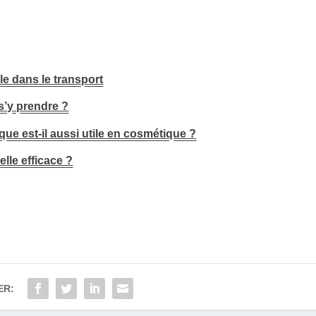
ble dans le transport
’y prendre ?
que est-il aussi utile en cosmétique ?
lle efficace ?
ER: