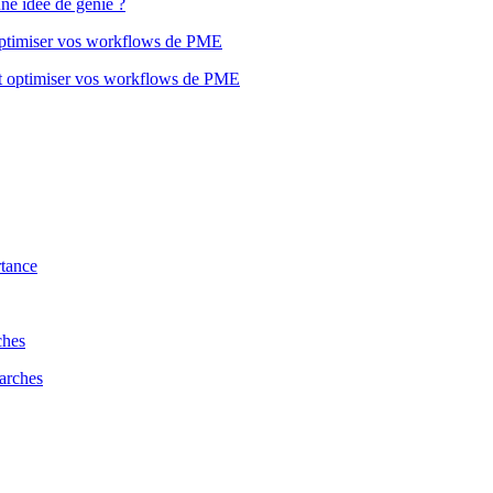
t optimiser vos workflows de PME
rtance
ches