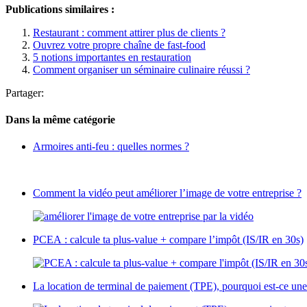
Publications similaires :
Restaurant : comment attirer plus de clients ?
Ouvrez votre propre chaîne de fast-food
5 notions importantes en restauration
Comment organiser un séminaire culinaire réussi ?
Partager:
Dans la même catégorie
Armoires anti-feu : quelles normes ?
Comment la vidéo peut améliorer l’image de votre entreprise ?
PCEA : calcule ta plus-value + compare l’impôt (IS/IR en 30s)
La location de terminal de paiement (TPE), pourquoi est-ce une