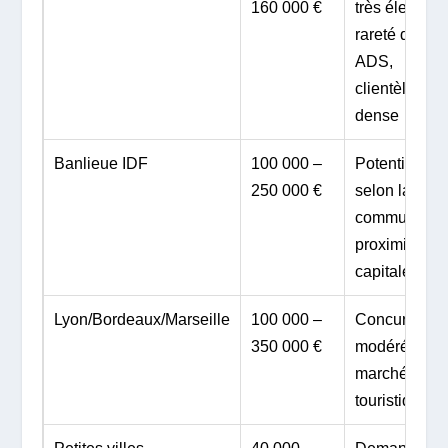
160 000 €
très élevée,
rareté des
ADS,
clientèle
dense
Banlieue IDF
100 000 –
Potentiel
250 000 €
selon la
commune,
proximité
capitale
Lyon/Bordeaux/Marseille
100 000 –
Concurrence
350 000 €
modérée,
marché
touristique