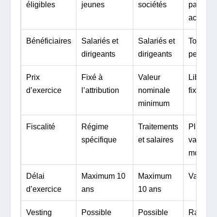
éligibles
jeunes
sociétés
par
actions
Bénéficiaires
Salariés et
Salariés et
Toute
dirigeants
dirigeants
person
Prix
Fixé à
Valeur
Libreme
d’exercice
l’attribution
nominale
fixé
minimum
Fiscalité
Régime
Traitements
Plus-
spécifique
et salaires
value
mobiliè
Délai
Maximum 10
Maximum
Variabl
d’exercice
ans
10 ans
Vesting
Possible
Possible
Rare